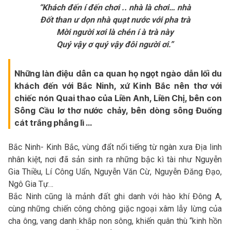
“Khách đến í đến chơi .. nhà là chơi… nhà
Đốt than ư dọn nhà quạt nước với pha trà
Mời người xơi là chén í à trà này
Quý vậy ơ quý vậy đôi người ơi.”
Những làn điệu dân ca quan họ ngọt ngào dẫn lối du
khách đến với Bắc Ninh, xứ Kinh Bắc nên thơ với
chiếc nón Quai thao của Liền Anh, Liền Chị, bên con
Sông Cầu lơ thơ nước chảy, bên dòng sông Đuống
cát trắng phẳng lì …
Bắc Ninh- Kinh Bắc, vùng đẩt nổi tiếng từ ngàn xưa Địa linh
nhân kiệt, nơi đã sản sinh ra những bậc kì tài như Nguyễn
Gia Thiều, Lí Công Uẩn, Nguyễn Văn Cừ, Nguyễn Đăng Đạo,
Ngô Gia Tự…
Bắc Ninh cũng là mảnh đất ghi danh với hào khí Đông A,
cùng những chiến công chông giặc ngoại xâm lẫy lừng của
cha ông, vang danh khắp non sông, khiến quân thù “kinh hồn