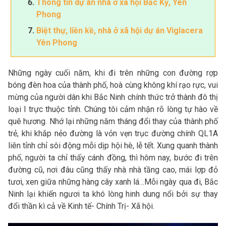
Thông tin dự án nhà ở xã hội Bắc Kỳ, Yên
Phong
Biệt thự, liền kề, nhà ở xã hội dự án Viglacera
Yên Phong
Những ngày cuối năm, khi đi trên những con đường rợp
bóng đèn hoa của thành phố, hoà cùng không khí rạo rực, vui
mừng của người dân khi Bắc Ninh chính thức trở thành đô thị
loại I trực thuộc tỉnh. Chúng tôi cảm nhận rõ lòng tự hào về
quê hương. Nhớ lại những năm tháng đổi thay của thành phố
trẻ, khi khắp nẻo đường là vỏn vẹn trục đường chính QL1A
liên tỉnh chỉ sôi động mỗi dịp hội hè, lễ tết. Xung quanh thành
phố, người ta chỉ thấy cánh đồng, thì hôm nay, bước đi trên
đường cũ, nơi đâu cũng thấy nhà nhà tầng cao, mái lợp đỏ
tươi, xen giữa những hàng cây xanh lá…Mỗi ngày qua đi, Bắc
Ninh lại khiến ngươi ta khó lòng hinh dung nổi bởi sự thay
đổi thần kì cả về Kinh tế- Chính Trị- Xã hội.