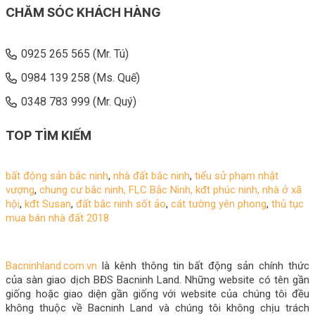
CHĂM SÓC KHÁCH HÀNG
0925 265 565 (Mr. Tú)
0984 139 258 (Ms. Quế)
0348 783 999 (Mr. Quý)
TOP TÌM KIẾM
bất động sản bắc ninh
,
nhà đất bắc ninh
,
tiểu sử phạm nhật
vượng
,
chung cư bắc ninh,
FLC Bắc Ninh
,
kđt phúc ninh
,
nhà ở xã
hội
,
kđt Susan
,
đất bắc ninh sốt ảo
,
cát tường yên phong
,
thủ tục
mua bán nhà đất 2018
Bacninhland.com.vn
là kênh thông tin bất động sản chính thức
của sàn giao dịch BĐS Bacninh Land. Những website có tên gần
giống hoặc giao diện gần giống với website của chúng tôi đều
không thuộc về Bacninh Land và chúng tôi không chịu trách