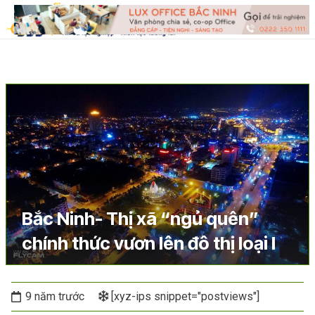
Bắc Ninh- Thị xã “ngủ quên”
chính thức vươn lên đô thị loại I
9 năm trước
[xyz-ips snippet="postviews"]