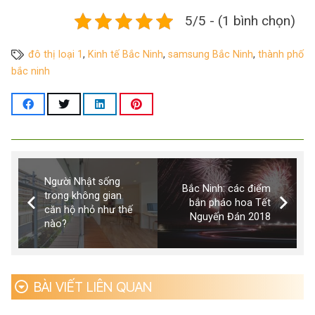
5/5 - (1 bình chọn)
đô thị loại 1
,
Kinh tế Bắc Ninh
,
samsung Bắc Ninh
,
thành phố
bắc ninh
Người Nhật sống
Bắc Ninh: các điểm
trong không gian
bắn pháo hoa Tết
căn hộ nhỏ như thế
Nguyến Đán 2018
nào?
BÀI VIẾT LIÊN QUAN