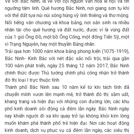
Về với Bắc Ninh, là về với cội nguồn văn hoá lễ hội và tín
ngưỡng tâm linh. Quê hương Bắc Ninh, nơi giang sơn tụ khí
với thế đất tựa núi núi sông hùng vỹ linh thiêng và thơ mộng.
Nổi tiếng văn chương và khoa bảng, nơi sản sinh ra nhiều
nhân tài cho quê hương và đất nước, được ví là vùng đất
của 1 giỏ Ông Đồ, một bồ Ông Cống, một đống Tiến Sỹ, một
vì Trạng Nguyên, hay một thuyền Bảng nhãn.
Trải qua hơn 1000 năm khoa bảng phong kiến (1075-1919),
Bắc Ninh- Kinh Bắc với nét đặc sắc nổi trội, trải qua gần
100 năm phát triển, ngày 25 tháng 12 năm 2017, Bắc Ninh
chính thức được Thủ tướng chính phủ công nhận trở thành
đô thị loại I trực thuộc tỉnh.
Thành phố Bắc Ninh sau 10 năm kể từ khi tách tỉnh đã
chuyển mình vươn lên mạnh mẽ, trở thành đô thị sầm uất,
khang trang và hiện đại với những con đường lớn, các khu
phố kinh doanh sôi động cả đêm lẫn ngày. Bắc Ninh ngày
nay khiến người đi xa khi quay trở lại không khỏi kìm lòng
muốn khám phá thành phố trẻ hiện đại. Nơi các hoạt động
kinh doanh, dịch vụ phục vụ cả đêm lẫn ngày, các siêu thị