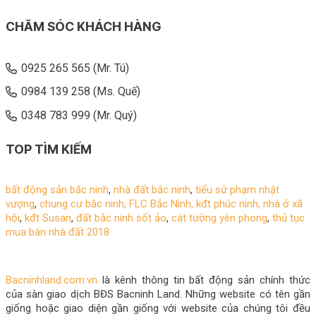
CHĂM SÓC KHÁCH HÀNG
0925 265 565 (Mr. Tú)
0984 139 258 (Ms. Quế)
0348 783 999 (Mr. Quý)
TOP TÌM KIẾM
bất động sản bắc ninh
,
nhà đất bắc ninh
,
tiểu sử phạm nhật
vượng
,
chung cư bắc ninh,
FLC Bắc Ninh
,
kđt phúc ninh
,
nhà ở xã
hội
,
kđt Susan
,
đất bắc ninh sốt ảo
,
cát tường yên phong
,
thủ tục
mua bán nhà đất 2018
Bacninhland.com.vn
là kênh thông tin bất động sản chính thức
của sàn giao dịch BĐS Bacninh Land. Những website có tên gần
giống hoặc giao diện gần giống với website của chúng tôi đều