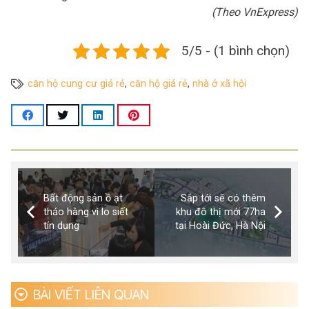
(Theo VnExpress)
5/5 - (1 bình chọn)
căn hộ cung cư giá rẻ
,
căn hộ giá rẻ
,
nhà ở xã hội
Bất động sản ồ ạt
Sắp tới sẽ có thêm
tháo hàng vì lo siết
khu đô thị mới 77ha
tín dụng
tại Hoài Đức, Hà Nội
BÀI VIẾT LIÊN QUAN