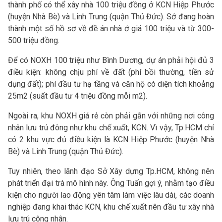
thành phố có thể xây nhà 100 triệu đồng ở KCN Hiệp Phước
(huyện Nhà Bè) và Linh Trung (quận Thủ Đức). Sở đang hoàn
thành một số hồ sơ về đề án nhà ở giá 100 triệu và từ 300-
500 triệu đồng.
Để có NOXH 100 triệu như Bình Dương, dự án phải hội đủ 3
điều kiện: không chịu phí về đất (phí bồi thường, tiền sử
dụng đất); phí đầu tư hạ tầng và căn hộ có diện tích khoảng
25m2 (suất đầu tư 4 triệu đồng mỗi m2).
Ngoài ra, khu NOXH giá rẻ còn phải gắn với những nơi công
nhân lưu trú đông như khu chế xuất, KCN. Vì vậy, Tp.HCM chỉ
có 2 khu vực đủ điều kiện là KCN Hiệp Phước (huyện Nhà
Bè) và Linh Trung (quận Thủ Đức).
Tuy nhiên, theo lãnh đạo Sở Xây dựng Tp.HCM, không nên
phát triển đại trà mô hình này. Ông Tuấn gợi ý, nhằm tạo điều
kiện cho người lao động yên tâm làm việc lâu dài, các doanh
nghiệp đang khai thác KCN, khu chế xuất nên đầu tư xây nhà
lưu trú công nhân.