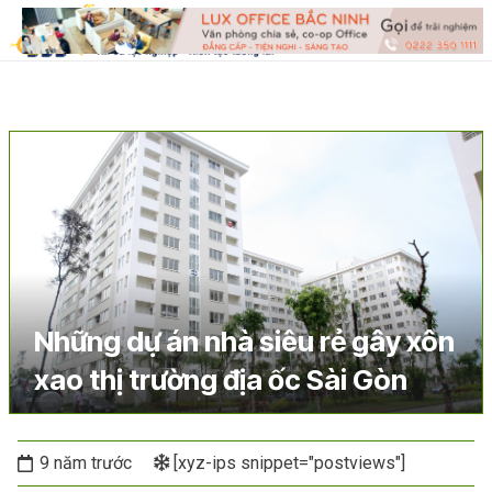
Những dự án nhà siêu rẻ gây xôn
xao thị trường địa ốc Sài Gòn
9 năm trước
[xyz-ips snippet="postviews"]