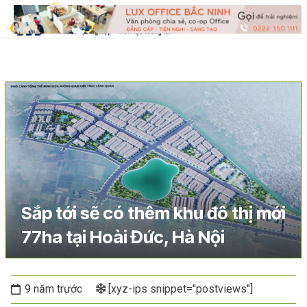
Sắp tới sẽ có thêm khu đô thị mới
77ha tại Hoài Đức, Hà Nội
9 năm trước
[xyz-ips snippet="postviews"]