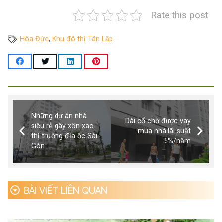
Rate this post
Hòa Đức
,
Khu đô thị Tân Lập
Những dự án nhà
Dài cổ chờ được vay
siêu rẻ gây xôn xao
mua nhà lãi suất
thị trường địa ốc Sài
5%/năm
Gòn
BÀI VIẾT LIÊN QUAN