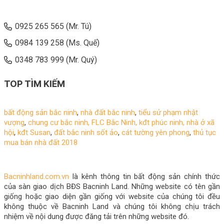
0925 265 565 (Mr. Tú)
0984 139 258 (Ms. Quế)
0348 783 999 (Mr. Quý)
TOP TÌM KIẾM
bất động sản bắc ninh
,
nhà đất bắc ninh
,
tiểu sử phạm nhật
vượng
,
chung cư bắc ninh,
FLC Bắc Ninh
,
kđt phúc ninh
,
nhà ở xã
hội
,
kđt Susan
,
đất bắc ninh sốt ảo
,
cát tường yên phong
,
thủ tục
mua bán nhà đất 2018
Bacninhland.com.vn
là kênh thông tin bất động sản chính thức
của sàn giao dịch BĐS Bacninh Land. Những website có tên gần
giống hoặc giao diện gần giống với website của chúng tôi đều
không thuộc về Bacninh Land và chúng tôi không chịu trách
nhiệm về nội dung được đăng tải trên những website đó.