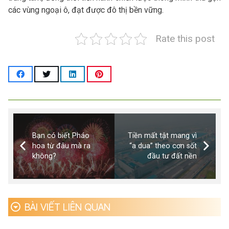
các vùng ngoại ô, đạt được đô thị bền vững.
Rate this post
Bạn có biết Pháo
Tiền mất tật mang vì
hoa từ đâu mà ra
“a dua” theo cơn sốt
không?
đầu tư đất nền
BÀI VIẾT LIÊN QUAN