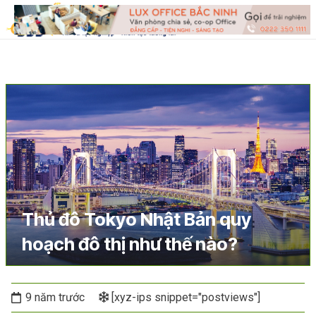
Thủ đô Tokyo Nhật Bản quy
hoạch đô thị như thế nào?
9 năm trước
[xyz-ips snippet="postviews"]