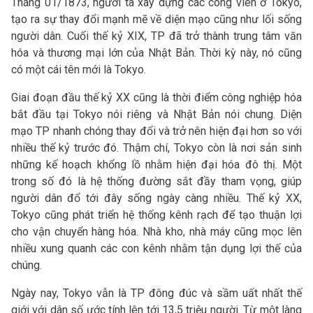
Tháng 01/1873, người ta xây dựng các công viên ở Tokyo,
tạo ra sự thay đổi mạnh mẽ về diện mạo cũng như lối sống
người dân. Cuối thế kỷ XIX, TP đã trở thành trung tâm văn
hóa và thương mại lớn của Nhật Bản. Thời kỳ này, nó cũng
có một cái tên mới là Tokyo.
Giai đoạn đầu thế kỷ XX cũng là thời điểm công nghiệp hóa
bắt đầu tại Tokyo nói riêng và Nhật Bản nói chung. Diện
mạo TP nhanh chóng thay đổi và trở nên hiện đại hơn so với
nhiều thế kỷ trước đó. Thậm chí, Tokyo còn là nơi sản sinh
những kế hoạch khổng lồ nhằm hiện đại hóa đô thị. Một
trong số đó là hệ thống đường sắt đầy tham vọng, giúp
người dân đổ tới đây sống ngày càng nhiều. Thế kỷ XX,
Tokyo cũng phát triển hệ thống kênh rạch để tạo thuận lợi
cho vận chuyển hàng hóa. Nhà kho, nhà máy cũng mọc lên
nhiều xung quanh các con kênh nhằm tận dụng lợi thế của
chúng.
Ngày nay, Tokyo vẫn là TP đông đúc và sầm uất nhất thế
giới với dân số ước tính lên tới 13,5 triệu người. Từ một làng