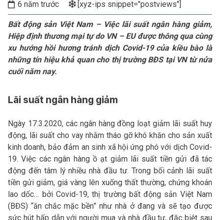
6 năm trước
[xyz-ips snippet="postviews"]
Bất động sản Việt Nam – Việc lãi suất ngân hàng giảm,
Hiệp định thương mại tự do VN – EU được thông qua cùng
xu hướng hồi hương tránh dịch Covid-19 của kiều bào là
những tín hiệu khả quan cho thị trường BĐS tại VN từ nửa
cuối năm nay.
Lãi suất ngân hàng giảm
Ngày 17.3.2020, các ngân hàng đồng loạt giảm lãi suất huy
động, lãi suất cho vay nhằm tháo gỡ khó khăn cho sản xuất
kinh doanh, bảo đảm an sinh xã hội ứng phó với dịch Covid-
19. Việc các ngân hàng ồ ạt giảm lãi suất tiền gửi đã tác
động đến tâm lý nhiều nhà đầu tư. Trong bối cảnh lãi suất
tiền gửi giảm, giá vàng lên xuống thất thường, chứng khoán
lao dốc… bởi Covid-19, thị trường bất động sản Việt Nam
(BĐS) “ăn chắc mặc bền” như nhà ở đang và sẽ tạo được
sức hút hấp dẫn với người mua và nhà đầu tư, đặc biệt sau