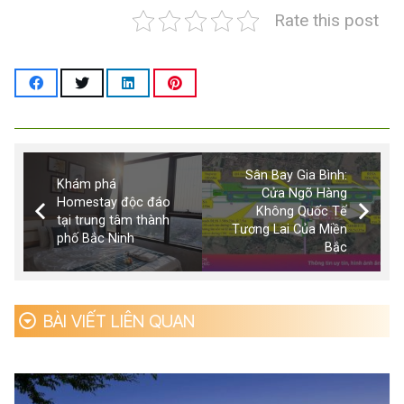
Rate this post
Sân Bay Gia Bình:
Khám phá
Cửa Ngõ Hàng
Homestay độc đáo
Không Quốc Tế
tại trung tâm thành
Tương Lai Của Miền
phố Bắc Ninh
Bắc
BÀI VIẾT LIÊN QUAN