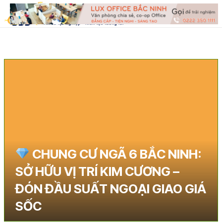
CHUNG CƯ NGÃ 6 BẮC NINH:
SỞ HỮU VỊ TRÍ KIM CƯƠNG –
ĐÓN ĐẦU SUẤT NGOẠI GIAO GIÁ
SỐC