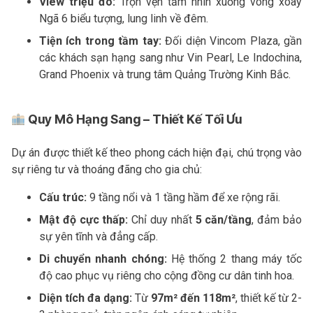
View triệu đô:
Trọn vẹn tầm nhìn xuống vòng xoay
Ngã 6 biểu tượng, lung linh về đêm.
Tiện ích trong tầm tay:
Đối diện Vincom Plaza, gần
các khách sạn hạng sang như Vin Pearl, Le Indochina,
Grand Phoenix và trung tâm Quảng Trường Kinh Bắc.
Quy Mô Hạng Sang – Thiết Kế Tối Ưu
Dự án được thiết kế theo phong cách hiện đại, chú trọng vào
sự riêng tư và thoáng đãng cho gia chủ:
Cấu trúc:
9 tầng nổi và 1 tầng hầm để xe rộng rãi.
Mật độ cực thấp:
Chỉ duy nhất
5 căn/tầng
, đảm bảo
sự yên tĩnh và đẳng cấp.
Di chuyển nhanh chóng:
Hệ thống 2 thang máy tốc
độ cao phục vụ riêng cho cộng đồng cư dân tinh hoa.
Diện tích đa dạng:
Từ
97m² đến 118m²
, thiết kế từ 2-