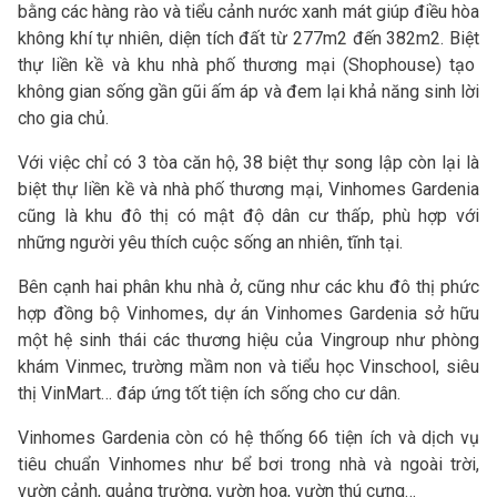
bằng các hàng rào và tiểu cảnh nước xanh mát giúp điều hòa
không khí tự nhiên, diện tích đất từ 277m2 đến 382m2. Biệt
thự liền kề và khu nhà phố thương mại (Shophouse) tạo
không gian sống gần gũi ấm áp và đem lại khả năng sinh lời
cho gia chủ.
Với việc chỉ có 3 tòa căn hộ, 38 biệt thự song lập còn lại là
biệt thự liền kề và nhà phố thương mại, Vinhomes Gardenia
cũng là khu đô thị có mật độ dân cư thấp, phù hợp với
những người yêu thích cuộc sống an nhiên, tĩnh tại.
Bên cạnh hai phân khu nhà ở, cũng như các khu đô thị phức
hợp đồng bộ Vinhomes, dự án Vinhomes Gardenia sở hữu
một hệ sinh thái các thương hiệu của Vingroup như phòng
khám Vinmec, trường mầm non và tiểu học Vinschool, siêu
thị VinMart… đáp ứng tốt tiện ích sống cho cư dân.
Vinhomes Gardenia còn có hệ thống 66 tiện ích và dịch vụ
tiêu chuẩn Vinhomes như bể bơi trong nhà và ngoài trời,
vườn cảnh, quảng trường, vườn hoa, vườn thú cưng…