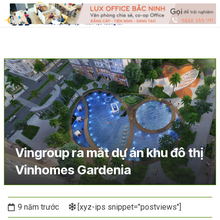
Vingroup ra mắt dự án khu đô thị
Vinhomes Gardenia
9 năm trước
[xyz-ips snippet="postviews"]