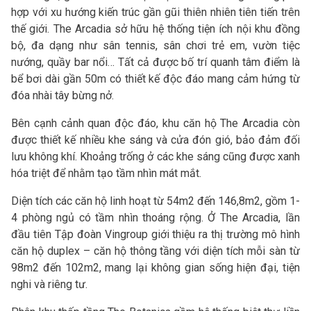
hợp với xu hướng kiến trúc gần gũi thiên nhiên tiên tiến trên
thế giới. The Arcadia sở hữu hệ thống tiện ích nội khu đồng
bộ, đa dạng như sân tennis, sân chơi trẻ em, vườn tiệc
nướng, quầy bar nổi… Tất cả được bố trí quanh tâm điểm là
bể bơi dài gần 50m có thiết kế độc đáo mang cảm hứng từ
đóa nhài tây bừng nở.
Bên cạnh cảnh quan độc đáo, khu căn hộ The Arcadia còn
được thiết kế nhiều khe sáng và cửa đón gió, bảo đảm đối
lưu không khí. Khoảng trống ở các khe sáng cũng được xanh
hóa triệt để nhằm tạo tầm nhìn mát mắt.
Diện tích các căn hộ linh hoạt từ 54m2 đến 146,8m2, gồm 1-
4 phòng ngủ có tầm nhìn thoáng rộng. Ở The Arcadia, lần
đầu tiên Tập đoàn Vingroup giới thiệu ra thị trường mô hình
căn hộ duplex – căn hộ thông tầng với diện tích mỗi sàn từ
98m2 đến 102m2, mang lại không gian sống hiện đại, tiện
nghi và riêng tư.