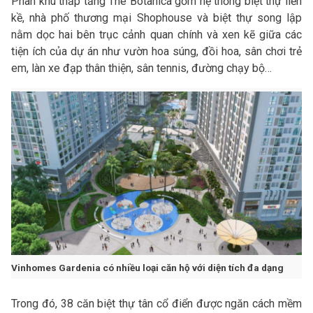
Phân khu thấp tầng The Botanica gồm hệ thống biệt thự liền
kề, nhà phố thương mại Shophouse và biệt thự song lập
nằm dọc hai bên trục cảnh quan chính và xen kẽ giữa các
tiện ích của dự án như vườn hoa súng, đồi hoa, sân chơi trẻ
em, làn xe đạp thân thiện, sân tennis, đường chạy bộ…
Vinhomes Gardenia có nhiều loại căn hộ với diện tích đa dạng
Trong đó, 38 căn biệt thự tân cổ điển được ngăn cách mềm