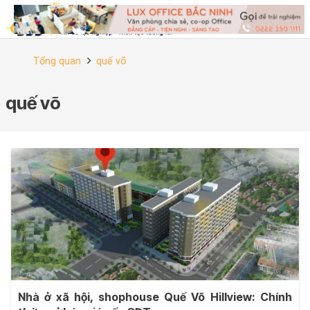
Tổng quan
quế võ
quế võ
Nhà ở xã hội, shophouse Quế Võ Hillview: Chính