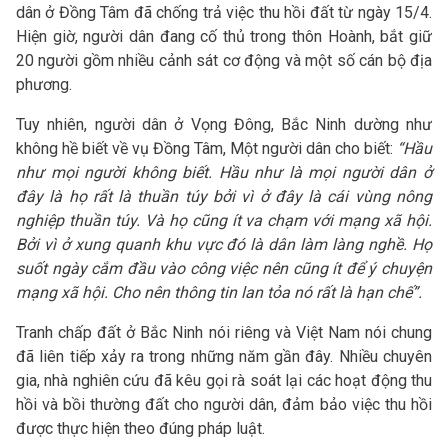
dân ở Đồng Tâm đã chống trả việc thu hồi đất từ ngày 15/4.
Hiện giờ, người dân đang cố thủ trong thôn Hoành, bắt giữ
20 người gồm nhiều cảnh sát cơ động và một số cán bộ địa
phương.
Tuy nhiên, người dân ở Vọng Đông, Bắc Ninh dường như
không hề biết về vụ Đồng Tâm, Một người dân cho biết:
“Hầu
như mọi người không biết. Hầu như là mọi người dân ở
đây là họ rất là thuần túy bởi vì ở đây là cái vùng nông
nghiệp thuần túy. Và họ cũng ít va chạm với mạng xã hội.
Bởi vì ở xung quanh khu vực đó là dân làm làng nghề. Họ
suốt ngày cắm đầu vào công việc nên cũng ít để ý chuyện
mạng xã hội. Cho nên thông tin lan tỏa nó rất là hạn chế”.
Tranh chấp đất ở Bắc Ninh nói riêng và Việt Nam nói chung
đã liên tiếp xảy ra trong những năm gần đây. Nhiều chuyên
gia, nhà nghiên cứu đã kêu gọi rà soát lại các hoạt động thu
hồi và bồi thường đất cho người dân, đảm bảo việc thu hồi
được thực hiện theo đúng pháp luật.