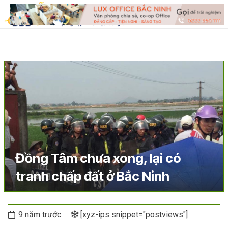
Đồng Tâm chưa xong, lại có
tranh chấp đất ở Bắc Ninh
9 năm trước
[xyz-ips snippet="postviews"]