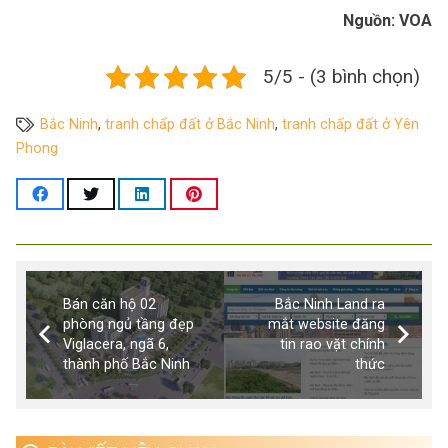
Nguồn: VOA
5/5 - (3 bình chọn)
Bắc Ninh
,
tranh chấp đất ở Bắc Ninh
,
tranh chấp đất ở Yên
Phong
Bán căn hộ 02
Bắc Ninh Land ra
phòng ngủ tầng đẹp
mắt website đăng
Viglacera, ngã 6,
tin rao vặt chính
thành phố Bắc Ninh
thức