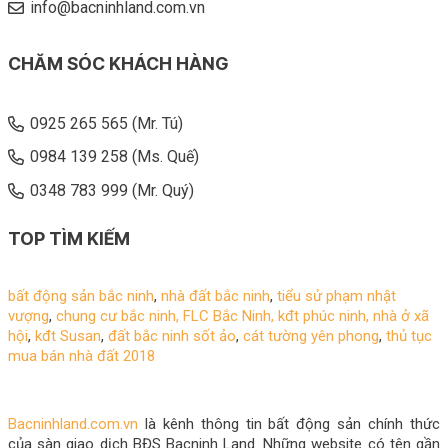
info@bacninhland.com.vn
CHĂM SÓC KHÁCH HÀNG
0925 265 565 (Mr. Tú)
0984 139 258 (Ms. Quế)
0348 783 999 (Mr. Quý)
TOP TÌM KIẾM
bất động sản bắc ninh
,
nhà đất bắc ninh
,
tiểu sử phạm nhật
vượng
,
chung cư bắc ninh,
FLC Bắc Ninh
,
kđt phúc ninh
,
nhà ở xã
hội
,
kđt Susan
,
đất bắc ninh sốt ảo
,
cát tường yên phong
,
thủ tục
mua bán nhà đất 2018
Bacninhland.com.vn
là kênh thông tin bất động sản chính thức
của sàn giao dịch BĐS Bacninh Land. Những website có tên gần